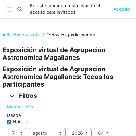
Salta al contenido principal
En este momento está usando el
Acceder
Selector de búsqueda de entrada
acceso para invitados
Panel lateral
Actividad reciente
Todos los participantes
Exposición virtual de Agrupación
Astronómica Magallanes
Exposición virtual de Agrupación
Astronómica Magallanes: Todos los
participantes
Filtros
Filtros
Filtros
Mostrar más...
Desde
Desde
Habilitar
Día
Mes
Año
Hora