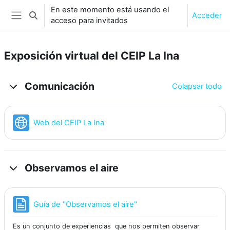
Salta al contenido principal
En este momento está usando el
Acceder
Selector de búsqueda de entrada
acceso para invitados
Panel lateral
Exposición virtual del CEIP La Ina
Diagrama de temas
Comunicación
Colapsar todo
URL
Web del CEIP La Ina
Observamos el aire
Página
Guía de "Observamos el aire"
Es un conjunto de experiencias que nos permiten observar