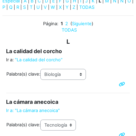
Especial
|
A
|
B
|
C
|
D
|
E
|
F
|
G
|
H
|
I
|
J
|
K
|
L
|
M
|
N
|
Ñ
|
O
|
P
|
Q
|
R
|
S
|
T
|
U
|
V
|
W
|
X
|
Y
|
Z
|
TODAS
Página:
1
2
(
Siguiente
)
TODAS
L
La calidad del corcho
Ir a:
"La calidad del corcho"
Palabra(s) clave:
La cámara anecoica
Ir a: "La cámara anecoica"
Palabra(s) clave: