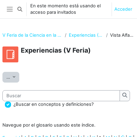
Salta al contenido principal
En este momento está usando el
Acceder
Selector de búsqueda de entrada
acceso para invitados
Panel lateral
V Feria de la Ciencia en la Calle 2017
Experiencias (V Feria)
Vista Alfabética
Experiencias (V Feria)
Requisitos de finalización
Exportar entradas
...
Buscar
Busca
¿Buscar en conceptos y definiciones?
Navegue por el glosario usando este índice.