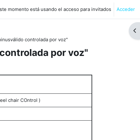
ste momento está usando el acceso para invitados
Acceder
de búsqueda de entrada
Abr
minusválido controlada por voz"
 controlada por voz"
eel chair COntrol )