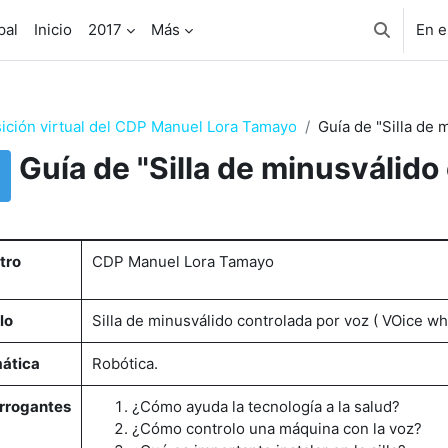
pal
Inicio
2017
Más
En e
Selector 
ición virtual del CDP Manuel Lora Tamayo
Guía de "Silla de 
Guía de "Silla de minusválido
uisitos de finalización
tro
CDP Manuel Lora Tamayo
lo
Silla de minusválido controlada por voz ( VOice wh
ática
Robótica.
errogantes
¿Cómo ayuda la tecnología a la salud?
¿Cómo controlo una máquina con la voz?