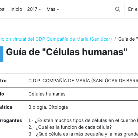
pal
Inicio
2017
Más
En e
Selector 
ición virtual del CDP Compañía de María (Sanlúcar)
Guía de 
Guía de "Células humanas"
uisitos de finalización
tro
C.D.P. COMPAÑÍA DE MARÍA (SANLÚCAR DE BAR
lo
Células humanas
ática
Biología. Citología
errogantes
1.- ¿Existen muchos tipos de células en el cuerp
2.- ¿Cuál es la función de cada célula?
3.- ¿Qué célula es la más pequeña y la más grand