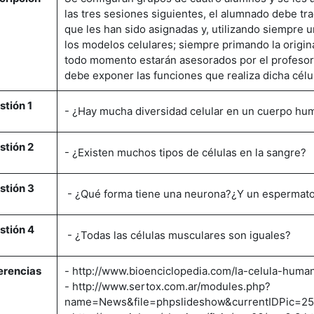
las tres sesiones siguientes, el alumnado debe tra
que les han sido asignadas y, utilizando siempre un
los modelos celulares; siempre primando la origina
todo momento estarán asesorados por el profesor
debe exponer las funciones que realiza dicha célu
stión 1
- ¿Hay mucha diversidad celular en un cuerpo hu
stión 2
- ¿Existen muchos tipos de células en la sangre?
stión 3
- ¿Qué forma tiene una neurona?¿Y un espermat
stión 4
- ¿Todas las células musculares son iguales?
erencias
- http://www.bioenciclopedia.com/la-celula-huma
- http://www.sertox.com.ar/modules.php?
name=News&file=phpslideshow&currentIDPic=2