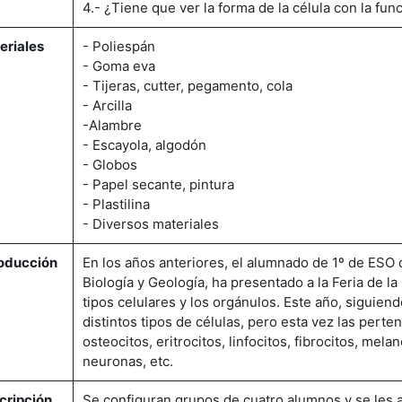
4.- ¿Tiene que ver la forma de la célula con la fun
eriales
- Poliespán
- Goma eva
- Tijeras, cutter, pegamento, cola
- Arcilla
-Alambre
- Escayola, algodón
- Globos
- Papel secante, pintura
- Plastilina
- Diversos materiales
roducción
En los años anteriores, el alumnado de 1º de ESO 
Biología y Geología, ha presentado a la Feria de la 
tipos celulares y los orgánulos. Este año, siguien
distintos tipos de células, pero esta vez las pert
osteocitos, eritrocitos, linfocitos, fibrocitos, mel
neuronas, etc.
cripción
Se configuran grupos de cuatro alumnos y se les a