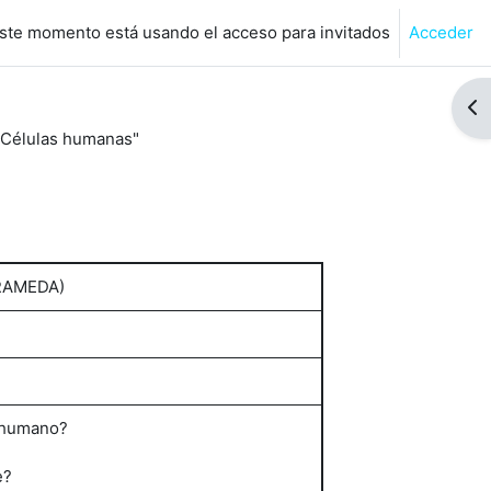
ste momento está usando el acceso para invitados
Acceder
de búsqueda de entrada
Abr
"Células humanas"
RAMEDA)
o humano?
e?