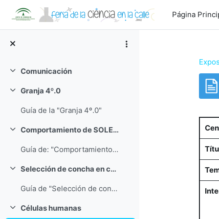
Salta al contenido principal
Página Princi
Expos
Comunicación
Colapsar
Granja 4º.0
Colapsar
Req
Guía de la "Granja 4º.0"
Cen
Comportamiento de SOLEO en cangrejos ermitaños
Colapsar
Títu
Guía de: "Comportamiento de SOLEO en cangrejos ermitaños"
Selección de concha en cangrejos ermitaños
Tem
Colapsar
Guía de "Selección de concha en cangrejos ermitaños"
Int
Células humanas
Colapsar