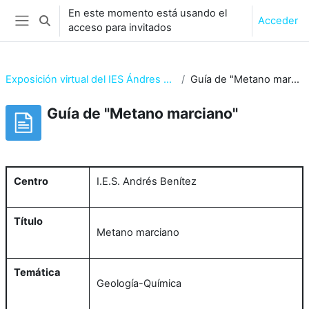
Salta al contenido principal
En este momento está usando el
Acceder
Selector de búsqueda de entrada
acceso para invitados
Panel lateral
Exposición virtual del IES Ándres Benítez
Guía de "Metano marciano"
Guía de "Metano marciano"
Requisitos de finalización
Centro
I.E.S. Andrés Benítez
Título
Metano marciano
Temática
Geología-Química