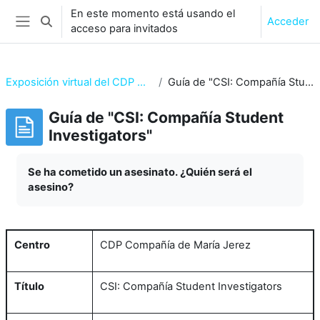
Salta al contenido principal
En este momento está usando el
Acceder
Selector de búsqueda de entrada
acceso para invitados
Panel lateral
Exposición virtual del CDP Compañía de María
Guía de "CSI: Compañía Student Investigators"
Guía de "CSI: Compañía Student
Investigators"
Requisitos de finalización
Se ha cometido un asesinato. ¿Quién será el
asesino?
Centro
CDP Compañía de María Jerez
Título
CSI: Compañía Student Investigators