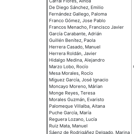
Carral Flores, Ainoa
De Diego Sánchez, Emilio
Fernández Gallego, Paloma
Franco Gómez, Jose Pablo
Francos Menacho, Francisco Javier
García Carabante, Adrián
Guillén Benítez, Paola
Herrera Casado, Manuel
Herrera Roldán, Javier
Hidalgo Medina, Alejandro
Marzo Lobo, Rocío
Mesa Morales, Rocío
Míguez García, José Ignacio
Moncayo Moreno, Márian
Monge Reyes, Teresa
Morales Guzmán, Evaristo
Palomeque Villalba, Aitana
Puche García, María
Reguera Lozano, Lucía
Ruiz Mata, Manuel
Sáenz de Rodrigáñez Delgado, Marina