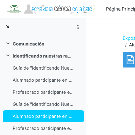
Salta al contenido principal
Página Princi
Expos
Comunicación
Al
Colapsar
Identificando nuestras rapaces
Colapsar
Guía de "Identificando Nuestras Rapaces"
Alumnado participante en "Identificando Nuestras Rapaces"
Req
Profesorado participante en " Identificando Nuestras Rapaces"
Guía de "Identificando Nuestras Rapaces"
Alumnado participante en "Identificando Nuestras Rapaces"
Profesorado participante en " Identificando Nuestras Rapaces"