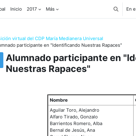
pal
Inicio
2017
Más
En e
Selector 
ición virtual del CDP María Medianera Universal
umnado participante en "Identificando Nuestras Rapaces"
Alumnado participante en "Id
Nuestras Rapaces"
uisitos de finalización
Nombre
Aguilar Toro, Alejandro
Alfaro Tirado, Gonzalo
Barrientos Romero, Alba
Bernal de Jesús, Ana