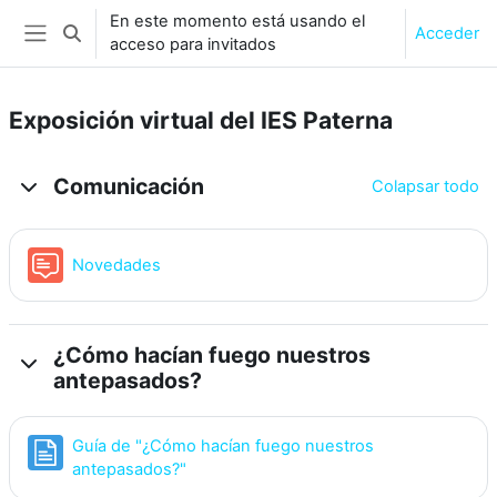
Salta al contenido principal
En este momento está usando el
Acceder
Selector de búsqueda de entrada
acceso para invitados
Panel lateral
Exposición virtual del IES Paterna
Diagrama de temas
Comunicación
Colapsar todo
Foro
Novedades
¿Cómo hacían fuego nuestros
antepasados?
Guía de "¿Cómo hacían fuego nuestros
Página
antepasados?"