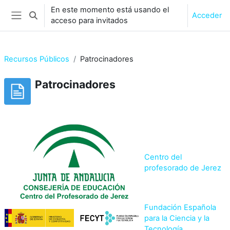
Salta al contenido principal
En este momento está usando el
Acceder
Selector de búsqueda de entrada
acceso para invitados
Panel lateral
Recursos Públicos
Patrocinadores
Patrocinadores
Requisitos de finalización
Centro del
profesorado de Jerez
Fundación Española
para la Ciencia y la
Tecnología