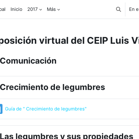
pal
Inicio
2017
Más
En e
Selector 
posición virtual del CEIP Luis V
agrama de temas
Comunicación
Crecimiento de legumbres
Página
Guía de " Crecimiento de legumbres"
Las legumbres y sus propiedades