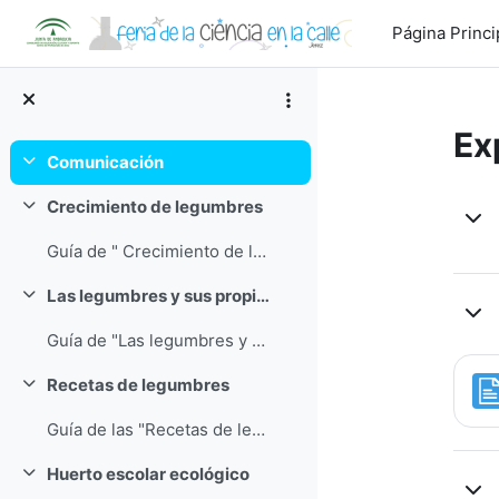
Salta al contenido principal
Página Princi
Ex
Comunicación
Colapsar
Di
Crecimiento de legumbres
Colapsar
Guía de " Crecimiento de legumbres"
Las legumbres y sus propiedades
Colapsar
Guía de "Las legumbres y sus propiedades"
Recetas de legumbres
Colapsar
Guía de las "Recetas de legumbres"
Huerto escolar ecológico
Colapsar