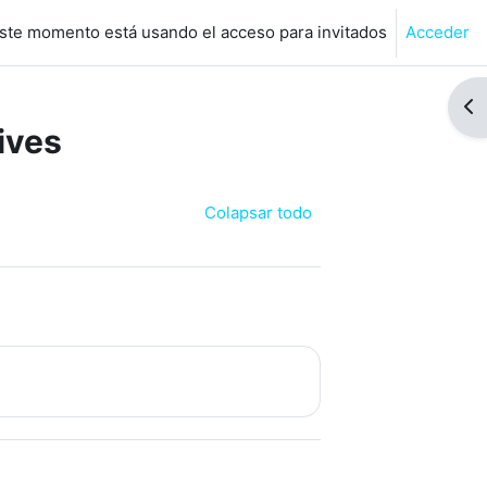
ste momento está usando el acceso para invitados
Acceder
de búsqueda de entrada
Abr
ives
Colapsar todo