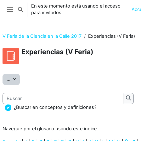
Salta al contenido principal
En este momento está usando el acceso
Acc
Selector de búsqueda de entrada
para invitados
Panel lateral
V Feria de la Ciencia en la Calle 2017
Experiencias (V Feria)
Experiencias (V Feria)
Requisitos de finalización
Exportar entradas
...
Buscar
Busca
¿Buscar en conceptos y definiciones?
Navegue por el glosario usando este índice.