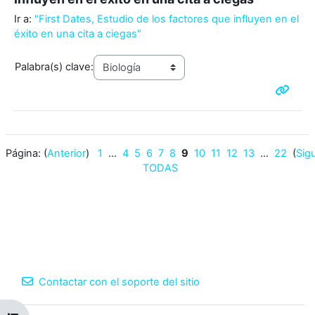
Ir a:
"First Dates, Estudio de los factores que influyen en el
éxito en una cita a ciegas"
Palabra(s) clave:
Página: (
Anterior
)
1
...
4
5
6
7
8
9
10
11
12
13
...
22
(
Sig
TODAS
Contactar con el soporte del sitio