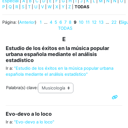
Especial
|
A
|
B
|
C
|
D
|
E
|
F
|
G
|
H
|
I
|
J
|
K
|
L
|
M
|
N
|
Ñ
|
O
|
P
|
Q
|
R
|
S
|
T
|
U
|
V
|
W
|
X
|
Y
|
Z
|
TODAS
Página: (
Anterior
)
1
...
4
5
6
7
8
9
10
11
12
13
...
22
(
Sig
TODAS
E
Estudio de los éxitos en la música popular
urbana española mediante el análisis
estadístico
Ir a:
"Estudio de los éxitos en la música popular urbana
española mediante el análisis estadístico"
Palabra(s) clave:
Evo-devo a lo loco
Ir a:
"Evo-devo a lo loco"