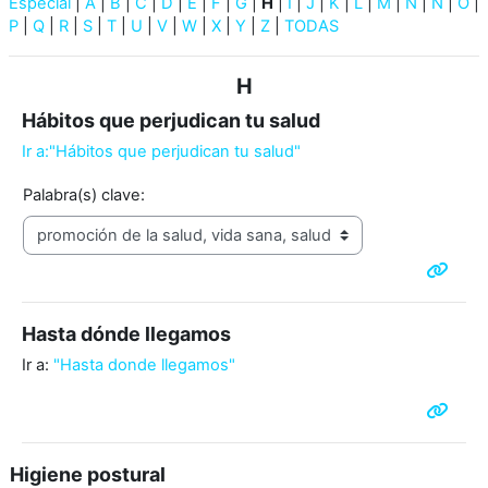
Especial
|
A
|
B
|
C
|
D
|
E
|
F
|
G
|
H
|
I
|
J
|
K
|
L
|
M
|
N
|
Ñ
|
O
|
P
|
Q
|
R
|
S
|
T
|
U
|
V
|
W
|
X
|
Y
|
Z
|
TODAS
H
Hábitos que perjudican tu salud
Ir a:"Hábitos que perjudican tu salud"
Palabra(s) clave:
Hasta dónde llegamos
Ir a:
"Hasta donde llegamos"
Higiene postural