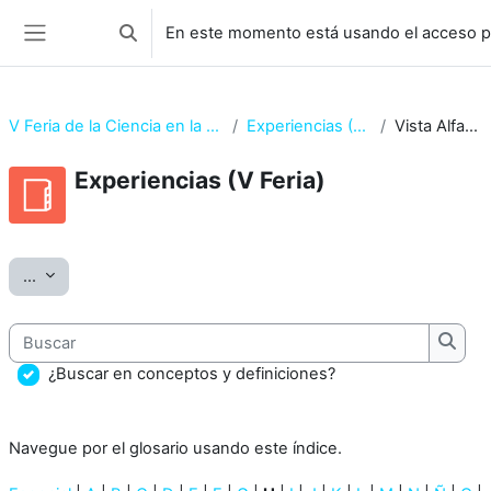
Salta al contenido principal
En este momento está usando el acceso pa
Selector de búsqueda de entrada
Panel lateral
V Feria de la Ciencia en la Calle 2017
Experiencias (V Feria)
Vista Alfabética
Experiencias (V Feria)
Requisitos de finalización
Exportar entradas
...
Buscar
Busca
¿Buscar en conceptos y definiciones?
Navegue por el glosario usando este índice.