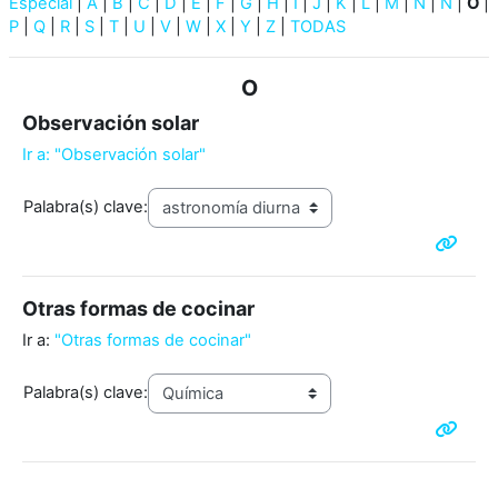
Especial
|
A
|
B
|
C
|
D
|
E
|
F
|
G
|
H
|
I
|
J
|
K
|
L
|
M
|
N
|
Ñ
|
O
|
P
|
Q
|
R
|
S
|
T
|
U
|
V
|
W
|
X
|
Y
|
Z
|
TODAS
O
Observación solar
Ir a: "Observación solar"
Palabra(s) clave:
Otras formas de cocinar
Ir a:
"Otras formas de cocinar"
Palabra(s) clave: