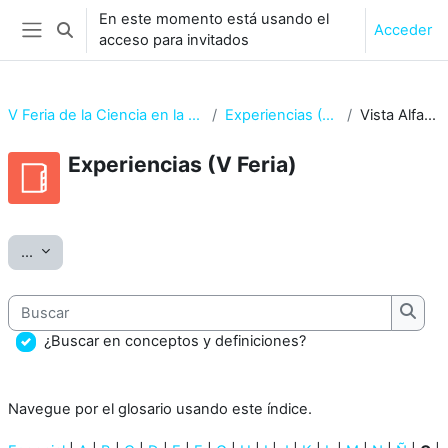
Salta al contenido principal
En este momento está usando el
Acceder
Selector de búsqueda de entrada
acceso para invitados
Panel lateral
V Feria de la Ciencia en la Calle 2017
Experiencias (V Feria)
Vista Alfabética
Experiencias (V Feria)
Requisitos de finalización
Exportar entradas
...
Buscar
Busca
¿Buscar en conceptos y definiciones?
Navegue por el glosario usando este índice.