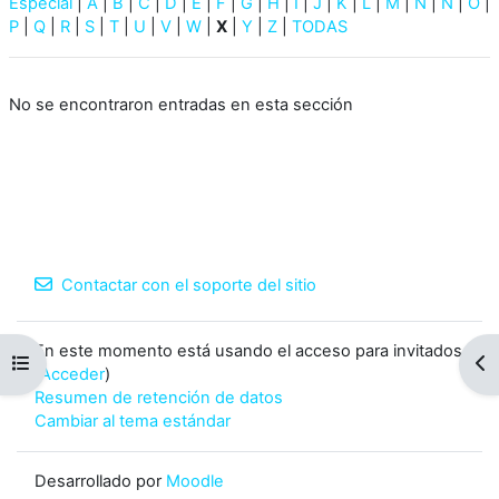
Especial
|
A
|
B
|
C
|
D
|
E
|
F
|
G
|
H
|
I
|
J
|
K
|
L
|
M
|
N
|
Ñ
|
O
|
P
|
Q
|
R
|
S
|
T
|
U
|
V
|
W
|
X
|
Y
|
Z
|
TODAS
No se encontraron entradas en esta sección
Contactar con el soporte del sitio
En este momento está usando el acceso para invitados
Abrir índice del curso
Abr
(
Acceder
)
Resumen de retención de datos
Cambiar al tema estándar
Desarrollado por
Moodle