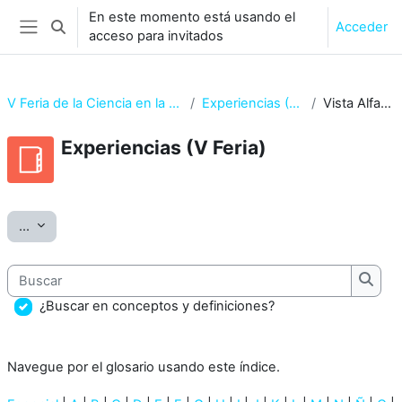
Salta al contenido principal
En este momento está usando el
Acceder
Selector de búsqueda de entrada
acceso para invitados
Panel lateral
V Feria de la Ciencia en la Calle 2017
Experiencias (V Feria)
Vista Alfabética
Experiencias (V Feria)
Requisitos de finalización
Exportar entradas
...
Buscar
Busca
¿Buscar en conceptos y definiciones?
Navegue por el glosario usando este índice.