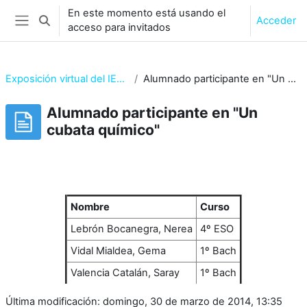
Salta al contenido principal
En este momento está usando el
Acceder
Selector de búsqueda de entrada
acceso para invitados
Panel lateral
Exposición virtual del IES Asta Regia
Alumnado participante en "Un cubata químico"
Alumnado participante en "Un
cubata químico"
Requisitos de finalización
Nombre
Curso
Lebrón Bocanegra, Nerea
4º ESO
Vidal Mialdea, Gema
1º Bach
Valencia Catalán, Saray
1º Bach
Última modificación: domingo, 30 de marzo de 2014, 13:35