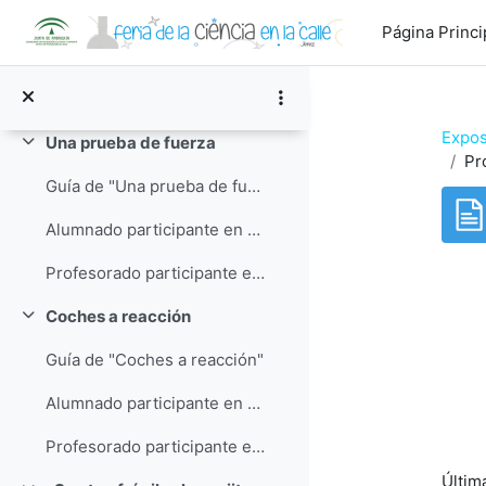
Salta al contenido principal
Guía de "Test de alcoholemia"
Página Princi
Alumnado participante en "Test de alcoholemia"
Profesorado participante en "Test de alcoholemia"
Expos
Una prueba de fuerza
Colapsar
Pr
Guía de "Una prueba de fuerza"
Alumnado participante en "Una prueba de fuerza"
Profesorado participante en "Una prueba de fuerza"
Req
Coches a reacción
Colapsar
Guía de "Coches a reacción"
Alumnado participante en "Coches a reacción"
Profesorado participante en "Coches a reacción"
Últim