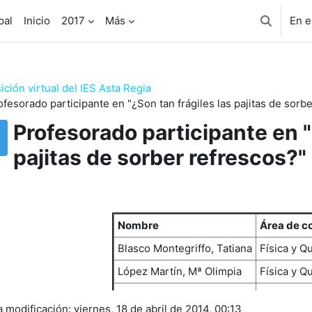
pal
Inicio
2017
Más
En e
Selector 
ición virtual del IES Asta Regia
ofesorado participante en "¿Son tan frágiles las pajitas de sorb
Profesorado participante en "
pajitas de sorber refrescos?"
uisitos de finalización
Nombre
Área de c
Blasco Montegriffo, Tatiana
Física y Q
López Martín, Mª Olimpia
Física y Q
a modificación: viernes, 18 de abril de 2014, 00:13