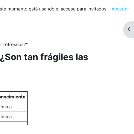
ste momento está usando el acceso para invitados
Acceder
de búsqueda de entrada
Abr
er refrescos?"
¿Son tan frágiles las
onocimiento
uímica
uímica