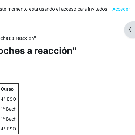
ste momento está usando el acceso para invitados
Acceder
de búsqueda de entrada
Abr
ches a reacción"
oches a reacción"
Curso
4º ESO
1º Bach
1º Bach
4º ESO