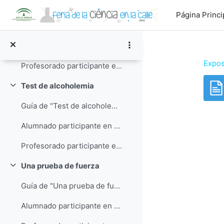
Salta al contenido principal
Un cubata químico
Colapsar
Página Princi
Guía de "Un cubata químico"
Alumnado participante en "Un cubata químico"
Expos
Profesorado participante en "Un cubata químico"
Test de alcoholemia
Colapsar
Guía de "Test de alcoholemia"
Req
Alumnado participante en "Test de alcoholemia"
Profesorado participante en "Test de alcoholemia"
Una prueba de fuerza
Colapsar
Guía de "Una prueba de fuerza"
Alumnado participante en "Una prueba de fuerza"