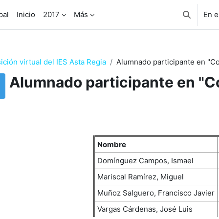
pal
Inicio
2017
Más
En e
Selector 
ición virtual del IES Asta Regia
Alumnado participante en "Co
Alumnado participante en "C
uisitos de finalización
Nombre
Domínguez Campos, Ismael
Mariscal Ramírez, Miguel
Muñoz Salguero, Francisco Javier
Vargas Cárdenas, José Luis