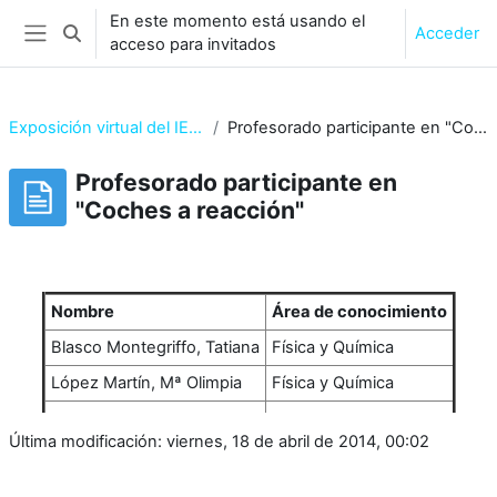
Salta al contenido principal
En este momento está usando el
Acceder
Selector de búsqueda de entrada
acceso para invitados
Panel lateral
Exposición virtual del IES Asta Regia
Profesorado participante en "Coches a reacción"
Profesorado participante en
"Coches a reacción"
Requisitos de finalización
Nombre
Área de conocimiento
Blasco Montegriffo, Tatiana
Física y Química
López Martín, Mª Olimpia
Física y Química
Última modificación: viernes, 18 de abril de 2014, 00:02