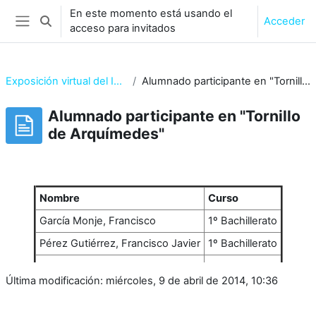
Salta al contenido principal
En este momento está usando el
Acceder
Selector de búsqueda de entrada
acceso para invitados
Panel lateral
Exposición virtual del IES Asta Regia
Alumnado participante en "Tornillo de Arquímedes"
Alumnado participante en "Tornillo
de Arquímedes"
Requisitos de finalización
Nombre
Curso
García Monje, Francisco
1º Bachillerato
Pérez Gutiérrez, Francisco Javier
1º Bachillerato
Última modificación: miércoles, 9 de abril de 2014, 10:36