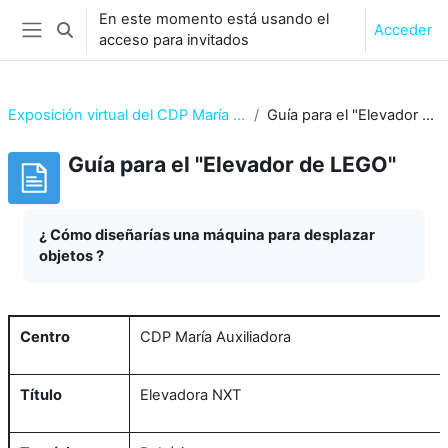
Salta al contenido principal
En este momento está usando el
Acceder
Selector de búsqueda de entrada
acceso para invitados
Panel lateral
Exposición virtual del CDP María Auxiliadora
Guía para el "Elevador de LEGO"
Guía para el "Elevador de LEGO"
Requisitos de finalización
¿ Cómo diseñarías una máquina para desplazar
objetos ?
Centro
CDP María Auxiliadora
Título
Elevadora NXT