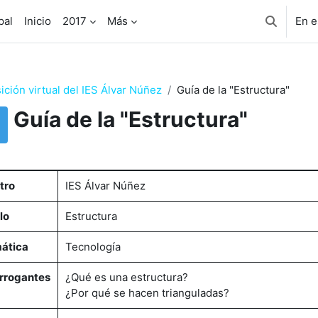
pal
Inicio
2017
Más
En e
Selector 
ición virtual del IES Álvar Núñez
Guía de la "Estructura"
Guía de la "Estructura"
uisitos de finalización
tro
IES Álvar Núñez
lo
Estructura
ática
Tecnología
errogantes
¿Qué es una estructura?
¿Por qué se hacen trianguladas?