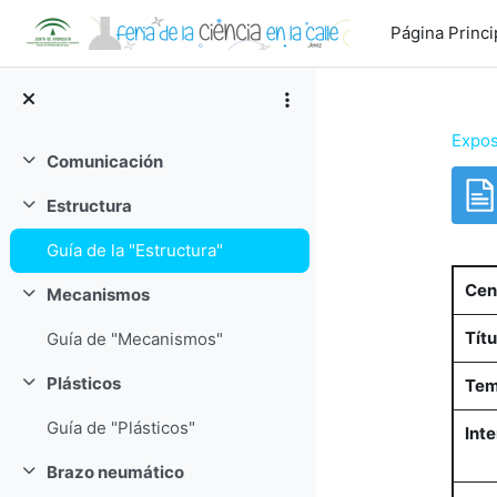
Salta al contenido principal
Página Princi
Expos
Comunicación
Colapsar
Estructura
Colapsar
Req
Guía de la "Estructura"
Cen
Mecanismos
Colapsar
Títu
Guía de "Mecanismos"
Plásticos
Tem
Colapsar
Guía de "Plásticos"
Int
Brazo neumático
Colapsar