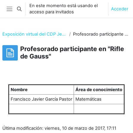
Salta al contenido principal
En este momento está usando el
Acceder
Selector de búsqueda de entrada
acceso para invitados
Panel lateral
Exposición virtual del CDP Jesús María - El Cuco
Profesorado participante en "Rifle de Gauss"
Profesorado participante en "Rifle
de Gauss"
Requisitos de finalización
Nombre
Área de conocimiento
Francisco Javier García Pastor
Matemáticas
Última modificación: viernes, 10 de marzo de 2017, 17:11