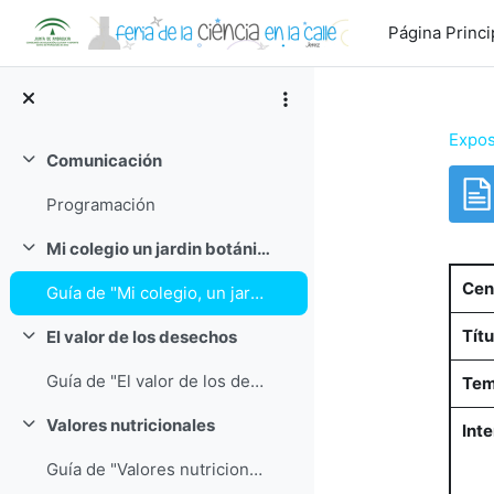
Salta al contenido principal
Página Princi
Expos
Comunicación
Colapsar
Programación
Req
Mi colegio un jardin botánico
Colapsar
Cen
Guía de "Mi colegio, un jardín botánico"
Títu
El valor de los desechos
Colapsar
Guía de "El valor de los desechos"
Tem
Valores nutricionales
Int
Colapsar
Guía de "Valores nutricionales"