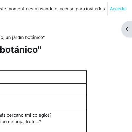
ste momento está usando el acceso para invitados
Acceder
de búsqueda de entrada
Abr
o, un jardín botánico"
 botánico"
ás cercano (mi colegio)?
po de hoja, fruto...?