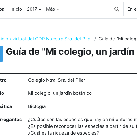
pal
Inicio
2017
Más
En e
Selector 
ición virtual del CDP Nuestra Sra. del Pilar
Guía de "Mi colegi
Guía de "Mi colegio, un jardín
uisitos de finalización
tro
Colegio Ntra. Sra. del Pilar
lo
Mi colegio, un jardín botánico
ática
Biología
errogantes
¿Cuáles son las especies que hay en mi entorno m
¿Es posible reconocer las especies a partir de su ti
¿Cuál es la riqueza de especies?