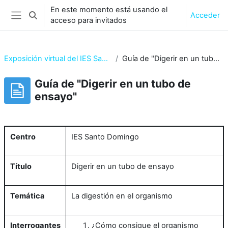
Salta al contenido principal
En este momento está usando el
Acceder
Selector de búsqueda de entrada
acceso para invitados
Panel lateral
Exposición virtual del IES Santo Domingo
Guía de "Digerir en un tubo de ensayo"
Guía de "Digerir en un tubo de
ensayo"
Requisitos de finalización
Centro
IES Santo Domingo
Título
Digerir en un tubo de ensayo
Temática
La digestión en el organismo
Interrogantes
¿Cómo consigue el organismo