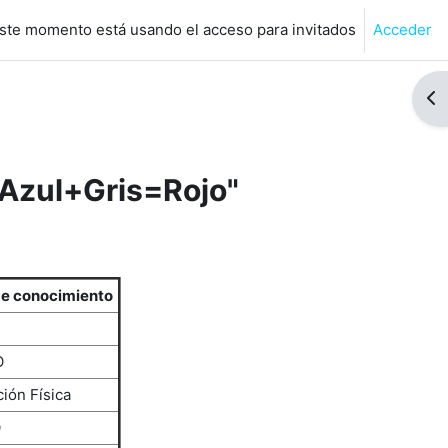
ste momento está usando el acceso para invitados
Acceder
de búsqueda de entrada
Abr
"Azul+Gris=Rojo"
de conocimiento
l
O
ión Física
O