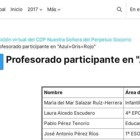
pal
Inicio
2017
Más
En e
Selector 
ición virtual del CDP Nuestra Señora del Perpetuo Socorro
ofesorado participante en "Azul+Gris=Rojo"
Profesorado participante en 
uisitos de finalización
Nombre
Área 
Maria del Mar Salazar Ruíz-Herrera
Infanti
Laura Alcedo Escudero
4º EP
Pablo Pérez Tenorio
Educac
José Antonio Pérez Ríos
1º ES