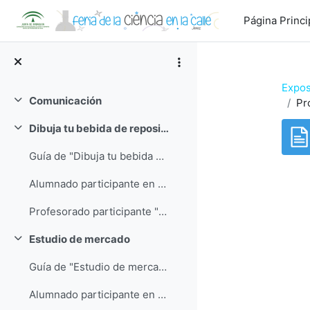
Salta al contenido principal
Página Princi
Expos
Comunicación
Pr
Colapsar
Dibuja tu bebida de reposición
Colapsar
Guía de "Dibuja tu bebida de reposición"
Req
Alumnado participante en "Dibuja tu bebida de reposición"
Profesorado participante "Dibuja tu bebida de reposición"
Estudio de mercado
Colapsar
Guía de "Estudio de mercado"
Alumnado participante en "Estudio de mercado"