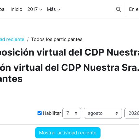
pal
Inicio
2017
Más
En e
Selector 
dad reciente
Todos los participantes
osición virtual del CDP Nuestra 
ón virtual del CDP Nuestra Sra. 
antes
Desde
Día
Mes
Añ
Habilitar