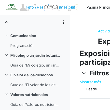
Salta al contenido principal
Página Princi
Activi
Comunicación
Colapsar
Exp
Programación
Exposici
Mi colegio un jardin botánico
Colapsar
particip
Guía de "Mi colegio, un jardín botánico"
Filtros
Filtros
Filtros
El valor de los desechos
Colapsar
Mostrar más...
Guía de "El valor de los desechos"
Desde
Valores nutricionales
Colapsar
Guía de "Valores nutricionales"