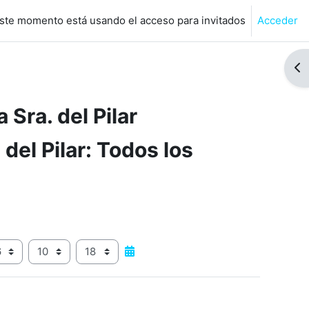
ste momento está usando el acceso para invitados
Acceder
de búsqueda de entrada
Abr
Sra. del Pilar
del Pilar: Todos los
o
Hora
Minuto