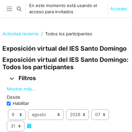
Salta al contenido principal
En este momento está usando el
Acceder
Selector de búsqueda de entrada
acceso para invitados
Panel lateral
Actividad reciente
Todos los participantes
Exposición virtual del IES Santo Domingo
Exposición virtual del IES Santo Domingo:
Todos los participantes
Filtros
Filtros
Filtros
Mostrar más...
Desde
Desde
Habilitar
Día
Mes
Año
Hora
Minuto