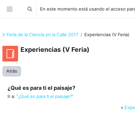
Salta al contenido principal
En este momento está usando el acceso para
Selector de búsqueda de entrada
Panel lateral
V Feria de la Ciencia en la Calle 2017
Experiencias (V Feria)
Experiencias (V Feria)
Atrás
¿Qué es para ti el paisaje?
Ir a:
"¿Qué es para ti el paisaje?"
»
Exper