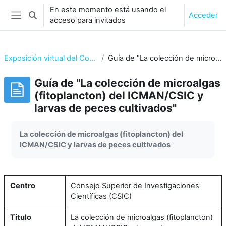
Salta al contenido principal
En este momento está usando el
Acceder
Selector de búsqueda de entrada
acceso para invitados
Panel lateral
Exposición virtual del Consejo Superior de Investigaciones Científicas (CSIC)
Guía de "La colección de microalgas (fitoplancton) del ICMAN/CSIC y larvas de peces cultivados"
Guía de "La colección de microalgas
(fitoplancton) del ICMAN/CSIC y
larvas de peces cultivados"
Requisitos de finalización
La colección de microalgas (fitoplancton) del
ICMAN/CSIC y larvas de peces cultivados
Centro
Consejo Superior de Investigaciones
Científicas (CSIC)
Título
La colección de microalgas (fitoplancton)