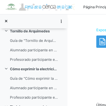
Salta al contenido principal
Guía de "Billar elíptico o para torpes"
Página Princi
Alumnado participante en "Billar elíptico o para torpes"
Profesorado participante en "Billar elíptico o para torpes"
Expos
Tornillo de Arquímedes
Colapsar
Guía de "Tornillo de Arquímedes"
Alumnado participante en "Tornillo de Arquímedes"
Req
Profesorado participante en "Tornillo de Arquímedes"
Cómo exprimir la electricidad de nuestras naranjas
Colapsar
Guía de "Cómo exprimir la electricidad de nuestras naranjas"
Alumnado participante en "Cómo exprimir la electricidad de nuestras naranjas"
Profesorado participante en "Cómo exprimir la electricidad de nuestras naranjas"
Últim