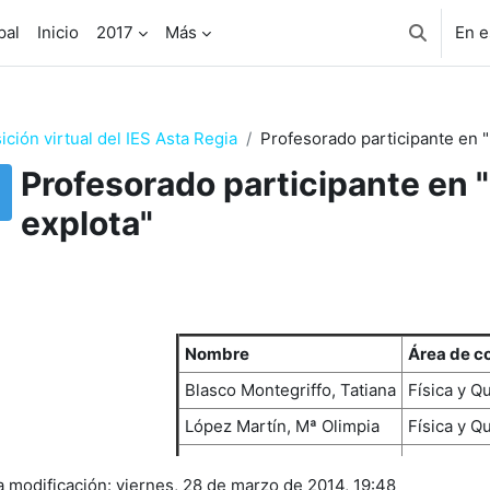
pal
Inicio
2017
Más
En e
Selector 
ición virtual del IES Asta Regia
Profesorado participante en "
Profesorado participante en "
explota"
uisitos de finalización
Nombre
Área de c
Blasco Montegriffo, Tatiana
Física y Q
López Martín, Mª Olimpia
Física y Q
a modificación: viernes, 28 de marzo de 2014, 19:48