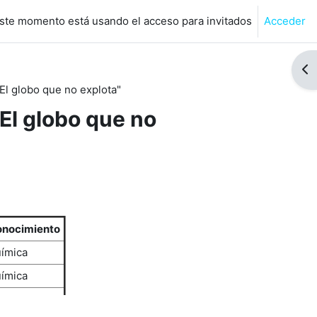
ste momento está usando el acceso para invitados
Acceder
de búsqueda de entrada
Abr
El globo que no explota"
El globo que no
onocimiento
uímica
uímica